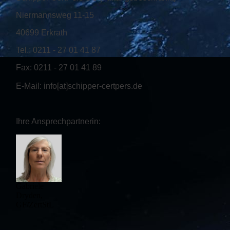
Niermannsweg 11-15
40699 Erkrath
Tel.: 0211 - 27 01 41 87
Fax: 0211 - 27 01 41 89
E-Mail: info[at]schipper-certpers.de
Ihre Ansprechpartnerin:
Gabriele
Dryden,
GF/ZertStL