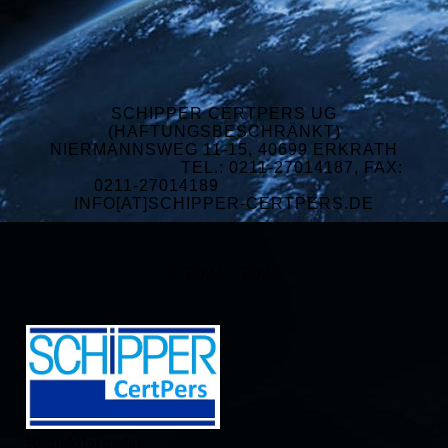
SCHIPPER CERTPERS UG
(HAFTUNGSBESCHRÄNKT)
NIERMANNSWEG 11-15, 40699 ERKRATH
TEL.: 0211-27014187, FAX:
0211-27014189
INFO[AT]SCHIPPER-CERTPERS.DE
© 2021 - 2026
Kontaktformular