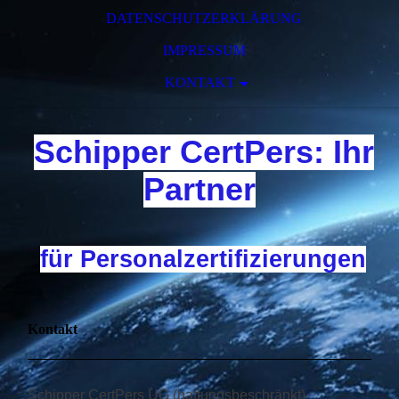
DATENSCHUTZERKLÄRUNG
IMPRESSUM
KONTAKT
Schipper CertPers: Ihr
Partner
für Personalzertifizierungen
Kontakt
Schipper CertPers UG (haftungsbeschränkt)