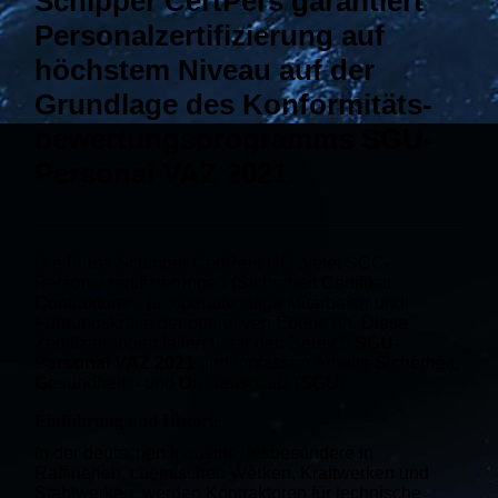
Schipper CertPers garantiert
Personalzertifizierung
auf
höchstem Niveau auf der
Grundlage des Konformitäts-
bewertungsprogramms SGU-
Personal VAZ 2021.
Die Firma Schipper CertPers UG bietet SCC-
Personalzertifizierungen (
S
icherheit
C
ertifikat
C
ontraktoren) für operativ tätige Mitarbeiter und
Führungskräfte der operativen Ebene an.
D
iese
Zertifizierungen fallen unter den Bereich
SGU-
Personal VAZ 2021
und umfassen Arbeits-
S
icherheit,
G
esundheits- und
U
mweltschutz (SGU).
Einführung und Historie
In der deutschen Industrie, insbesondere in
Raffinerien, chemischen Werken, Kraftwerken und
Stahlwerken, werden Kontraktoren für technische