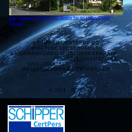
Die Schipper CertPers UG finden Sie im OfficeCenter
Erkrath
SCHIPPER CERTPERS UG
(HAFTUNGSBESCHRÄNKT)
NIERMANNSWEG 11-15, 40699 ERKRATH
TEL.: 0211-27014187, FAX:
0211-27014189
INFO[AT]SCHIPPER-CERTPERS.DE
© 2021 - 2026