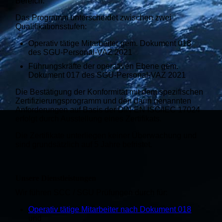
Bereich.
Das Programm unterscheidet zwischen zwei
Qualifikationsstufen:
Operativ tätige Mitarbeiter gem. Dokument 018
des SGU-Personal-VAZ 2021
Führungskräfte der operativen Ebene gem.
Dokument 017 des SGU-Personal-VAZ 2021
Die Bestätigung der Konformität mit dem spezifischen
Zertifizierungsprogramm und den darin genannten
Anforderungen auf Basis der DIN EN ISO/IEC 17024
erfolgt durch Ausstellung eines Zertifikats.
Die Zertifikate unterliegen keiner Überwachung und
sind grundsätzlich auf 5 Jahre befristet.
Unsere Dienstleistungen
Wir führen SCC / SGU Prüfungen durch für:
Operativ tätige Mitarbeiter nach Dokument 018
und