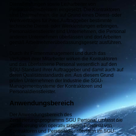
Dienstleistungen sowie Leiharbeiter von
Personaldienstleistern eingesetzt. Die Kontraktoren
sind Unternehmen, die auf Grund eines Dienst- oder
Werkvertrages für ihren Auftraggeber bestimmte
technische Dienst- oder Werkleistungen erbringen.
Personaldienstleister sind Unternehmen, die Personal
anderen Unternehmen überlassen und dort Arbeiten
gemäß Arbeitnehmerüberlassungsgesetz ausführen.
Durch ihr Firmenmanagement und durch das
Verhalten ihrer Mitarbeiter wirken die Kontraktoren
und das überlassene Personal wesentlich auf den
SGU-Standard ihrer Auftraggeber und damit auch auf
deren Qualitätsstandards ein. Aus diesem Grund
prüfen Unternehmen der Industrie die SGU-
Managementsysteme der Kontraktoren und
Personaldienstleister.
Anwendungsbereich
Der Anwendungsbereich des
Zertifizierungsprogramms SGU Personal umfasst die
Zertifizierung von operativ tätigem Personal von
Kontraktoren und Personaldienstleistern im SGU-