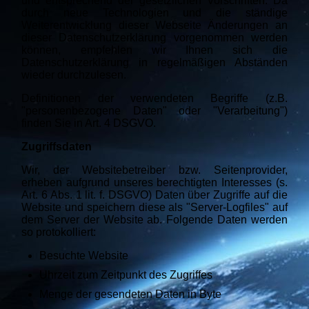
und entsprechend der gesetzlichen Vorschriften. Da
durch neue Technologien und die ständige
Weiterentwicklung dieser Webseite Änderungen an
dieser Datenschutzerklärung vorgenommen werden
können, empfehlen wir Ihnen sich die
Datenschutzerklärung in regelmäßigen Abständen
wieder durchzulesen.
Definitionen der verwendeten Begriffe (z.B.
"personenbezogene Daten" oder "Verarbeitung")
finden Sie in Art. 4 DSGVO.
Zugriffsdaten
Wir, der Websitebetreiber bzw. Seitenprovider,
erheben aufgrund unseres berechtigten Interesses (s.
Art. 6 Abs. 1 lit. f. DSGVO) Daten über Zugriffe auf die
Website und speichern diese als "Server-Logfiles" auf
dem Server der Website ab. Folgende Daten werden
so protokolliert:
Besuchte Website
Uhrzeit zum Zeitpunkt des Zugriffes
Menge der gesendeten Daten in Byte