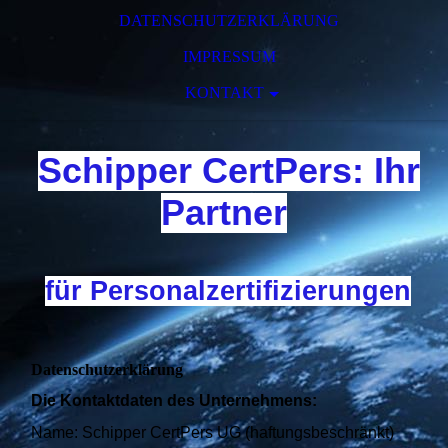
DATENSCHUTZERKLÄRUNG
IMPRESSUM
KONTAKT
Schipper CertPers: Ihr
Partner
für Personalzertifizierungen
Datenschutzerklärung
Die Kontaktdaten des Unternehmens:
Name: Schipper CertPers UG (haftungsbeschränkt)