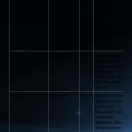
Relevanz von
Werbung zu
optimieren. Mit de
Cookie kann die
Webseite auch
bestimmen, wie der
Besucher auf die
Webseite
zugegriffen hat.
MUID
bing.com
HTTP
Identifiziert einen
Benutzer auf
verschiedenen
Microsoft-
Webseiten, durch
Synchronisierung
der ID.
MUIDB
bing.com
HTTP
Registriert Daten
über Besucher von
mehreren
Besuchen und auf
mehreren
Websites. Diese
Informationen