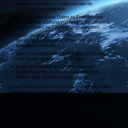
Ansprechpartnern in Unternehmen im
Zertifizierungsverfahren;
personenbezogene Daten zu Funktion und
betrieblicher Stellung von Ansprechpartnern in
Unternehmen im Zertifizierungsverfahren;
Daten zur Inanspruchnahme von
Beratungsleistungen in Unternehmen
betroffener Personen;
Daten zu beruflicher Qualifikation, Erfahrung
und bereits abgelegten Prüfungen
Daten zur beruflichen Qualifikation und
Fortbildung von Auditoren, Dolmetschern,
Prüfern und Zertifizierungspersonal;
Diese Daten können von dem uns beauftragenden
Unternehmen (Dritter) stammen und sind nicht
öffentlich. Des Weiteren werden im Rahmen von
Zertifizierungsverfahren folgende Daten verarbeitet:
personenbezogene Kontaktdaten von
Geschäftspartnern zur Wahrnehmung des
berechtigten Interesses der Durchführung von
Zertifizierungsverfahren, hier insbesondere der