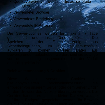
Quelle/Verweis, von welchem Sie auf die Seite
gelangten
Verwendeter Browser
Verwendetes Betriebssystem
Verwendete IP-Adresse
Die Server-Logfiles werden für maximal 7 Tage
gespeichert und anschließend gelöscht. Die
Speicherung der Daten erfolgt aus
Sicherheitsgründen, um z.B. Missbrauchsfälle
aufklären zu können. Müssen Daten aus
Beweisgründen aufgehoben werden, sind sie solange
von der Löschung ausgenommen bis der Vorfall
endgültig geklärt ist.
Reichweitenmessung & Cookies
Diese Website verwendet Cookies zur
pseudonymisierten Reichweitenmessung, die
entweder von unserem Server oder dem Server Dritter
an den Browser des Nutzers übertragen werden. Bei
Cookies handelt es sich um kleine Dateien, welche
auf Ihrem Endgerät gespeichert werden. Ihr Browser
greift auf diese Dateien zu. Durch den Einsatz von