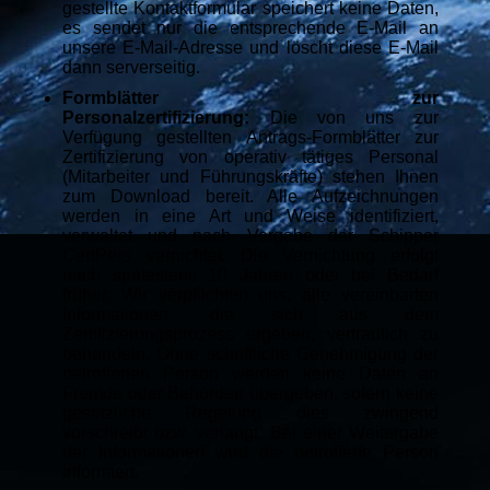
gestellte Kontaktformular speichert keine Daten,
es sendet nur die entsprechende E-Mail an
unsere E-Mail-Adresse und löscht diese E-Mail
dann serverseitig.
Formblätter zur
Personalzertifizierung:
Die von uns zur
Verfügung gestellten Antrags-Formblätter zur
Zertifizierung von operativ tätiges Personal
(Mitarbeiter und Führungskräfte) stehen Ihnen
zum Download bereit. Alle Aufzeichnungen
werden in eine Art und Weise identifiziert,
verwaltet und nach Vorgabe der Schipper
CertPers vernichtet. Die Vernichtung erfolgt
nach spätestens 10 Jahren oder bei Bedarf
früher. Wir verpflichten uns, alle vereinbarten
Informationen, die sich aus dem
Zertifizierungsprozess ergeben, vertraulich zu
behandeln. Ohne schriftliche Genehmigung der
betroffenen Person werden keine Daten an
Fremde oder Behörden übergeben, sofern keine
gesetzliche Regelung dies zwingend
vorschreibt bzw. verlangt. Bei einer Weitergabe
der Informationen wird die betroffene Person
informiert.