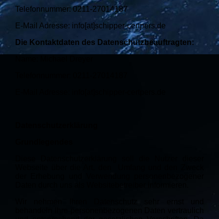
Telefonnummer: 0211-27014187
E-Mail Adresse: info[at]schipper-certpers.de
Die Kontaktdaten des Datenschutzbeauftragten:
Name: Michael Dreyer
Telefonnummer: 0211-27014187
E-Mail Adresse: info[at]schipper-certpers.de
Datenschutzerklärung
Grundlegendes
Diese Datenschutzerklärung soll die Nutzer dieser
Webseite über die Art, den Umfang und den Zweck
der Erhebung und Verwendung personenbezogener
Daten durch uns als Websitebetreiber informieren.
Wir nehmen Ihren Datenschutz sehr ernst und
behandeln Ihre personenbezogenen Daten vertraulich