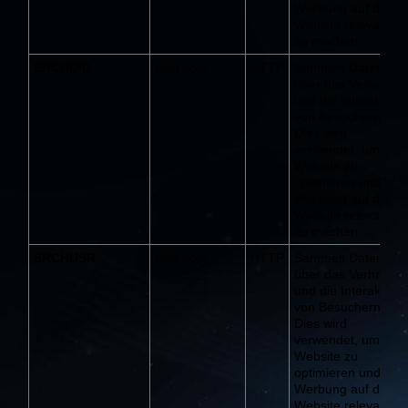
Werbung auf der
Website relevanter
zu machen.
SRCHUID
bing.com
HTTP
Sammelt Daten
über das Verhalten
und die Interaktion
von Besuchern.
Dies wird
verwendet, um die
Website zu
optimieren und
Werbung auf der
Website relevanter
zu machen.
SRCHUSR
bing.com
HTTP
Sammelt Daten
über das Verhalten
und die Interaktion
von Besuchern.
Dies wird
verwendet, um die
Website zu
optimieren und
Werbung auf der
Website relevanter