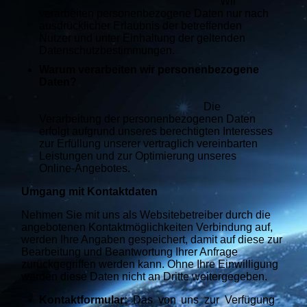
Wir
verarbeiten personenbezogene Daten nur nach
ausdrücklicher Erlaubnis der betreffenden
Nutzer und unter Einhaltung der geltenden
Datenschutzbestimmungen.
Warum verarbeiten wir personenbezogene
Daten?
Die
Verarbeitung der personenbezogenen Daten
erfolgt aufgrund unseres berechtigten Interesses
zur Erfüllung unserer vertraglich vereinbarten
Leistungen und zur Optimierung unseres
Online-Angebotes.
Umgang mit Kontaktdaten
Nehmen Sie mit uns als Websitebetreiber durch die
angebotenen Kontaktmöglichkeiten Verbindung auf,
werden Ihre Angaben gespeichert, damit auf diese zur
Bearbeitung und Beantwortung Ihrer Anfrage
zurückgegriffen werden kann. Ohne Ihre Einwilligung
werden diese Daten nicht an Dritte weitergegeben.
Kontaktformular:
Das von uns zur Verfügung