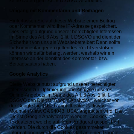
keine Daten gem. Art. 9 DSGVO verarbeitet.
Umgang mit Kommentaren und Beiträgen
Hinterlassen Sie auf dieser Website einen Beitrag
oder Kommentar, wird Ihre IP-Adresse gespeichert.
Dies erfolgt aufgrund unserer berechtigten Interessen
im Sinne des Art. 6 Abs. 1 lit. f. DSGVO und dient der
Sicherheit von uns als Websitebetreiber: Denn sollte
Ihr Kommentar gegen geltendes Recht verstoßen,
können wir dafür belangt werden, weshalb wir ein
Interesse an der Identität des Kommentar- bzw.
Beitragsautors haben.
Google Analytics
Diese Website nutzt aufgrund unserer berechtigten
Interessen zur Optimierung und Analyse unseres
Online-Angebots im Sinne des Art. 6 Abs. 1 lit. f.
DSGVO den Dienst "Google Analytics", welcher von
der Google Inc. (1600 Amphitheatre Parkway
Mountain View, CA 94043, USA) angeboten wird. Der
Dienst (Google Analytics) verwendet "Cookies" -
Textdateien, welche auf Ihrem Endgerät gespeichert
werden. Die durch die Cookies gesammelten
Informationen werden im Regelfall an einen Google-