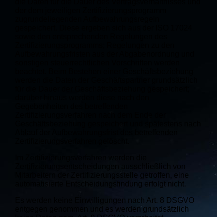
die Daten für die Dauer des Vertragsverhältnisses und
der dem jeweiligen Zertifizierungsprogramm
zugrundeliegenden Aufbewahrungsregeln
gespeichert. Diese ergeben sich aus der ISO 17024
sowie den entsprechenden Regelungen des
Zertifizierungsprogramms; Regelungen zu den
Aufbewahrungsfristen aus der Abgabenordnung und
sonstigen steuerrechtlichen Vorschriften werden
beachtet. Beim Bestehen einer Geschäftsbeziehung
werden die Daten der Geschäftspartner grundsätzlich
für die Dauer der Geschäftsbeziehung gespeichert;
darüber hinaus werden diese nach den
Gegebenheiten des betreffenden
Zertifizierungsverfahren nach dem Ende der
Geschäftsbeziehung gespeichert und spätestens nach
Ablauf der Aufbewahrungsfrist des betreffenden
Zertifizierungsverfahren gelöscht.
Im Zertifizierungsverfahren werden die
Zertifizierungsentscheidungen ausschließlich von
Mitarbeitern der Zertifizierungsstelle getroffen, eine
automatisierte Entscheidungsfindung erfolgt nicht.
Es werden keine Einwilligungen nach Art. 8 DSGVO
entgegen genommen und es werden grundsätzlich