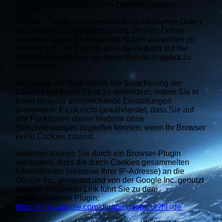
Internetnutzung verbundene Dienstleistungen.
Die von Google in unserem Auftrag erhobenen Daten
werden genutzt, um die Nutzung unseres Online-
Angebots durch die einzelnen Nutzer auswerten zu
können, z.B. um Reports über die Aktivität auf der
Website zu erstellen, um unser Online-Angebot zu
verbessern.
Sie haben die Möglichkeit, die Speicherung der
Cookies auf Ihrem Gerät zu verhindern, indem Sie in
Ihrem Browser entsprechende Einstellungen
vornehmen. Es ist nicht gewährleistet, dass Sie auf
alle Funktionen dieser Website ohne
Einschränkungen zugreifen können, wenn Ihr Browser
keine Cookies zulässt.
weiterhin können Sie durch ein Browser-Plugin
verhindern, dass die durch Cookies gesammelten
Informationen (inklusive Ihrer IP-Adresse) an die
Google Inc. gesendet und von der Google Inc. genutzt
werden. Folgender Link führt Sie zu dem
entsprechenden Plugin:
https://tools.google.com/dlpage/gaoptout?hl=de