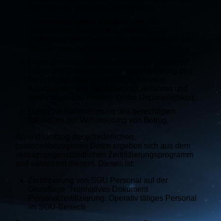
örtlichen wie zeitlichen Abstimmung;
personenbezogene Kontaktdaten des
eingesetzten Personals zur Prüfung bzw.
Zertifizierungsverfahren, hier insbesondere der
örtlichen wie zeitlichen Abstimmung;
Daten der Geschäftspartner und der Auditoren,
Prüfer und Dolmetscher zur Wahrnehmung des
berechtigten Interesses der geordneten
Koordination von Zertifizierungsverfahren und
der Analyse von Risiken für die Unparteilichkeit;
Daten zur Wahrnehmung des berechtigten
Interesses der Verhinderung von Betrug.
Art und Umfang der erforderlichen,
personenbezogenen Daten ergeben sich aus dem
vertragsgegenständlichen Zertifizierungsprogramm
und variiert mit diesem. Dieses ist:
Zertifizierung von SGU Personal auf der
Grundlage "Normatives Dokument
Personalzertifizierung: Operativ tätiges Personal
im SGU-Bereich