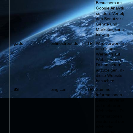
Besuchers an
Google Analytics zu
senden. Verfolgt
den Benutzer über
Geräte und
Marketingkanäle
hinweg.
_gads
onlinestreet.de
HTTP
Wird verwendet,
um Google-
Werbung auf
Websites von
Drittanbietern
anzuzeigen, die
diese Website
besuchen.
_SS
bing.com
HTTP
Sammelt
Informationen zum
Besucherverhalten
auf mehreren
Webseiten - Diese
Informationen
werden auf der
Webseite
verwendet, um die