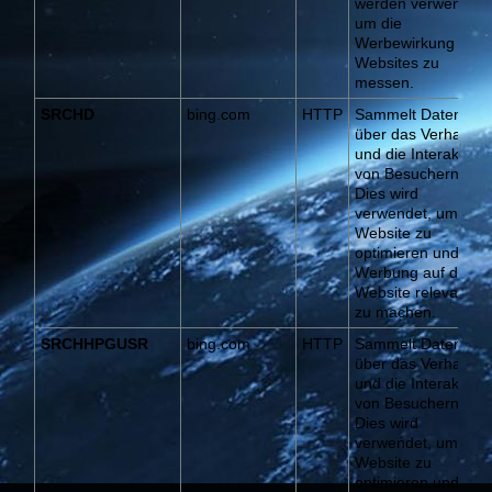
werden verwendet,
um die
Werbewirkung auf
Websites zu
messen.
SRCHD
bing.com
HTTP
Sammelt Daten
über das Verhalten
und die Interaktion
von Besuchern.
Dies wird
verwendet, um die
Website zu
optimieren und
Werbung auf der
Website relevanter
zu machen.
SRCHHPGUSR
bing.com
HTTP
Sammelt Daten
über das Verhalten
und die Interaktion
von Besuchern.
Dies wird
verwendet, um die
Website zu
optimieren und