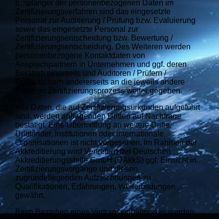
Empfänger der personenbezogenen Daten im
Zertifizierungsverfahren sind das eingesetzte
Personal zur Auditierung / Prüfung bzw. Evaluierung
sowie das eingesetzte Personal zur
Zertifizierungsentscheidung bzw. Bewertung /
Zertifizierungsentscheidung. Des Weiteren werden
personenbezogene Kontaktdaten von
Ansprechpartnern in Unternehmen und ggf. deren
Beratern einerseits und Auditoren / Prüfern /
Dolmetschern andererseits an die jeweils andere
Partei im Zertifizierungsprozess weiter gegeben.
Alle Daten, die auf Zertifizierungsurkunden aufgeführt
sind, werden anfragenden Dritten auf Nachfrage
bestätigt. Eine Übermittlung an weitere Dritte,
Drittländer, Institutionen oder internationale
Organisationen ist nicht vorgesehen. Im Rahmen der
Akkreditierung wird Vertretern der Deutschen
Akkreditierungsstelle GmbH (DAkkS) ggf. Einsicht in
Zertifizierungsvorgänge und diesen
zugrundeliegenden Aufzeichnungen zu
Qualifikationen, Erfahrungen, Weiterbildungen
gewährt.
Beim Bestehen eines Vertragsverhältnisses werden