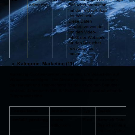
editor.com
Besucherinteraktion
mit den Video-Inhalt
der Webseite.
Diese Daten
werden verwendet,
um den Video-
Inhalt der Webseite
für den Besucher
relevanter zu
machen.
Kategorie: Marketing (11)
Marketing-Cookies werden verwendet, um Besuchern auf
Webseiten zu folgen. Die Absicht ist, Anzeigen zu zeigen,
die relevant und ansprechend für den einzelnen Benutzer
sind und daher wertvoller für Publisher und werbetreibende
Drittparteien sind.
Cookie Name
Anbieter
Typ
Zweck
.cm4all/_pixel.img
strator-
Pixel
Sammelt Daten zur
editor.com
Besucherinteraktio
mit dem Video-