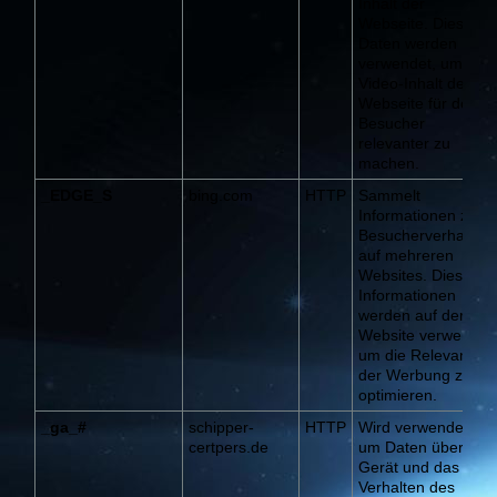
Inhalt der
Webseite. Diese
Daten werden
verwendet, um den
Video-Inhalt der
Webseite für den
Besucher
relevanter zu
machen.
_EDGE_S
bing.com
HTTP
Sammelt
Informationen zum
Besucherverhalten
auf mehreren
Websites. Diese
Informationen
werden auf der
Website verwendet
um die Relevanz
der Werbung zu
optimieren.
_ga_#
schipper-
HTTP
Wird verwendet,
certpers.de
um Daten über das
Gerät und das
Verhalten des