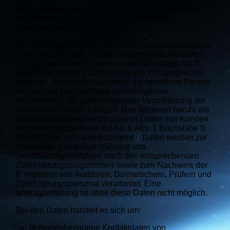
Informationen zur Datenverarbeitung und deren
rechtlichen Grundlagen im Rahmen der
Personalzertifizierung
Die Schipper CertPers verarbeitet personenbezogene
Daten von Kunden, Prüfungsteilnehmern, Auditoren,
Prüfern und Dolmetschern auf der Grundlage Art. 6
Abs. 1 Buchstabe b) DSGVO für die Erfüllung eines
Vertrags, dessen Vertragspartei die betroffene Person
ist, oder zur Durchführung vorvertraglicher
Maßnahmen, die auf Anfrage oder Veranlassung der
betroffenen Person erfolgen. Des Weiteren beruht die
Verarbeitung personenbezogener Daten von Kunden
und Geschäftspartnern auf Art. 6 Abs. 1 Buchstabe f)
DSGVO. Die personenbezogenen Daten werden zur
Vorbereitung und Durchführung von
Zertifizierungsverfahren nach den entsprechenden
Zertifizierungsprogrammen sowie zum Nachweis der
Kompetenz von Auditoren, Dolmetschern, Prüfern und
Zertifizierungspersonal verarbeitet. Eine
Vertragserfüllung ist ohne diese Daten nicht möglich.
Bei den Daten handelt es sich um:
personenbezogene Kontaktdaten von