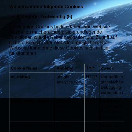
Wir verwenden folgende Cookies:
Kategorie: Notwendig (5)
Notwendige Cookies helfen dabei, eine Website
nutzbar zu machen, indem sie grundlegende
Funktionen wie die Seitennavigation und Zugriff auf
sichere Bereiche der Website ermöglichen. Die
Webseite kann ohne diese Cookies nicht richtig
funktionieren.
Cookie Name
Anbieter
TYP
Zweck
ar_debug
google-
HTTP
Überprüft, ob ei
analytics.com
technisches
Debugging-Cook
vorhanden ist.
beng_proxy_
1926924-
HTTP
Behält die
session
fix4this.strato-
Zustände des
editor-
Benutzers bei al
widget.com
Seitenanfragen b
beng_proxy_session
schipper-
HTTP
Behält die
certpers.de
Zustände des