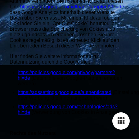
Alternativ verhindern Sie mit einem Klick auf diesen
Link
https://tools.google.com/dlpage/gaoptout?hl=de
,
dass Google Analytics innerhalb dieser Website
Daten über Sie erfasst. Mit einem Klick auf obigen
Link laden Sie ein "Opt-Out-Cookie" herunter. Ihr
Browser muss die Speicherung von Cokies also
hierzu grundsätzlich erlauben. Löschen Sie Ihre
Cookies regelmäßig, ist ein erneuter Klick auf den
Link bei jedem Besuch dieser Website vonnöten.
Hier finden Sie weitere Informationen zur
Datennutzung durch die Google Inc.:
https://policies.google.com/privacy/partners?
hl=de
(Daten, die von Google-Partnern erhoben
werden)
https://adssettings.google.de/authenticated
(Einstellun
über Werbung, die Ihnen angezeigt wird)
https://policies.google.com/technologies/ads?
hl=de
(Verwendung von Cookies in Anzeigen)
Rechte des Nutzers