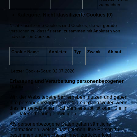
zu machen.
Kategorie: Nicht klassifizierte Cookies (0)
Nicht klassifizierte Cookies sind Cookies, die wir gerade
versuchen zu klassifizieren, zusammen mit Anbietern von
individuellen Cookies.
Cookie Name
Anbieter
Typ
Zweck
Ablauf
Letzter Cookie-Scan: 02.07.2026
Erfassung und Verarbeitung personenbezogener
Daten
Wir, der Websitebetreiber, erheben, nutzen und geben
Ihre personenbezogenen Daten nur dann weiter, wenn
dies im gesetzlichen Rahmen erlaubt ist oder Sie in
die Datenerhebung
einwilligen.
Als personenbezogene Daten gelten sämtliche
Informationen, welche dazu dienen, Ihre Person zu
bestimmen und welche zu Ihnen zurückverfolgt