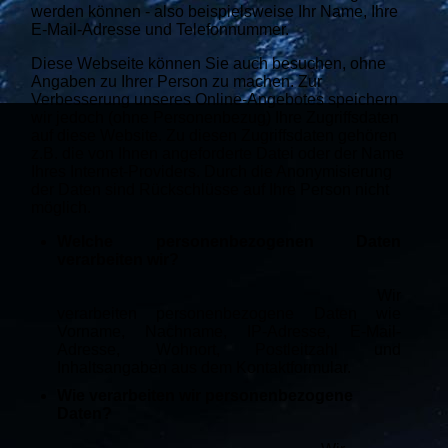
werden können - also beispielsweise Ihr Name, Ihre
E-Mail-Adresse und Telefonnummer.
Diese Webseite können Sie auch besuchen, ohne
Angaben zu Ihrer Person zu machen. Zur
Verbesserung unseres Online-Angebotes speichern
wir jedoch (ohne Personenbezug) Ihre Zugriffsdaten
auf diese Website. Zu diesen Zugriffsdaten gehören
z.B. die von Ihnen angeforderte Datei oder der Name
Ihres Internet-Providers. Durch die Anonymisierung
der Daten sind Rückschlüsse auf Ihre Person nicht
möglich.
Welche personenbezogenen Daten
verarbeiten wir?
Wir
verarbeiten personenbezogene Daten wie
Vorname, Nachname, IP-Adresse, E-Mail-
Adresse, Wohnort, Postleitzahl und
Inhaltsangaben aus dem Kontaktformular.
Wie verarbeiten wir personenbezogene
Daten?