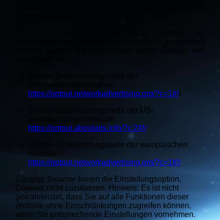
Cookies erhöht sich die Benutzerfreundlichkeit und
Sicherheit dieser Website.
Falls Sie nicht möchten, dass Cookies zur
Reichweitenmessung auf Ihrem Endgerät gespeichert
werden, können Sie dem Einsatz dieser Dateien hier
widersprechen:
Cookie-Deaktivierungsseite der
Netzwerkwerbeinitiative:
https://optout.networkadvertising.org/?c=1#!
/
Cookie-Deaktivierungsseite der US-
amerikanischen Website:
https://optout.aboutads.info/?c:2#!/
Cookie-Deaktivierungsseite der europäischen
Website:
https://optout.networkadvertising.org/?c=1#!/
Gängige Browser bieten die Einstellungsoption,
Cookies nicht zuzulassen. Hinweis: Es ist nicht
gewährleistet, dass Sie auf alle Funktionen dieser
Website ohne Einschränkungen zugreifen können,
wenn Sie entsprechende Einstellungen vornehmen.