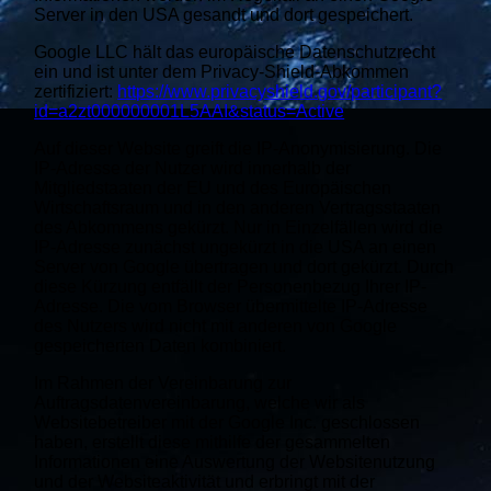
Server in den USA gesandt und dort gespeichert.
Google LLC hält das europäische Datenschutzrecht
ein und ist unter dem Privacy-Shield-Abkommen
zertifiziert:
https://www.privacyshield.gov/participant?
id=a2zt000000001L5AAI&status=Active
Auf dieser Website greift die IP-Anonymisierung. Die
IP-Adresse der Nutzer wird innerhalb der
Mitgliedstaaten der EU und des Europäischen
Wirtschaftsraum und in den anderen Vertragsstaaten
des Abkommens gekürzt. Nur in Einzelfällen wird die
IP-Adresse zunächst ungekürzt in die USA an einen
Server von Google übertragen und dort gekürzt. Durch
diese Kürzung entfällt der Personenbezug Ihrer IP-
Adresse. Die vom Browser übermittelte IP-Adresse
des Nutzers wird nicht mit anderen von Google
gespeicherten Daten kombiniert.
Im Rahmen der Vereinbarung zur
Auftragsdatenvereinbarung, welche wir als
Websitebetreiber mit der Google Inc. geschlossen
haben, erstellt diese mithilfe der gesammelten
Informationen eine Auswertung der Websitenutzung
und der Websiteaktivität und erbringt mit der