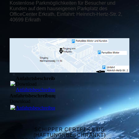
Kostenlose Parkmöglichkeiten für Besucher und
Kunden auf dem hauseigenen Parkplatz des
OfficeCenter Erkrath, Einfahrt: Heinrich-Hertz-Str. 2,
40699 Erkrath
Anfahrtsbeschreibung
Download
Anfahrtsbeschreibung.pdf
(568.79KB)
Anfahrtsbeschreibung
Download
Anfahrtsbeschreibung.pdf
(568.79KB)
SCHIPPER CERTPERS UG
(HAFTUNGSBESCHRÄNKT)