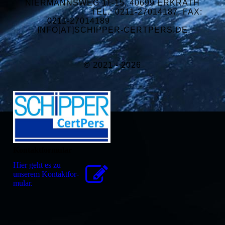
NIERMANNSWEG 11-15, 40699 ERKRATH
TEL.: 0211-27014187, FAX:
0211-27014189
INFO[AT]SCHIPPER-CERTPERS.DE
© 2021 - 2026
Kontaktformular
Hier geht es zu
unserem Kon­takt­for­
mu­lar.