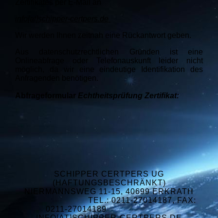
Zertifikates per E-Mail an
info[at]schipper-certpers.de
Wir werden Ihnen zeitnah eine Rückantwort geben.
Aus datenschutzrechtlichen Gründen ist eine
Onlineabfrage oder Telefonauskunft leider nicht
möglich, da wir eine eindeutige Identifikation des
Anfragenden benötigen.
Abfrageformular
Echtheitsprüfung Zertifikat:
SCHIPPER CERTPERS UG
(HAFTUNGSBESCHRÄNKT)
NIERMANNSWEG 11-15, 40699 ERKRATH
TEL.: 0211-27014187, FAX:
0211-27014189
INFO[AT]SCHIPPER-CERTPERS.DE