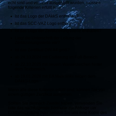
echt sind und von uns ausgestellt wurden, müssen
folgende Kriterien erfüllt sein:
Ist das Logo der DAkkS enthalten?
Ist das SCC-VAZ Logo enthalten?
ist das Logo der Zertifizierungsstelle enthalten?
Liegt die Unterschrift der Leitung der
Zertifizierungsstelle vor?
Ist das Zertifikat DIN A4 groß?
ab 24.10.2024 mit Codierung im Fuß-Bereich
ab 22.10.2025 mit neuem Wasserzeichen hinter
dem Textbereich.
ab 19.01.2026 mit EA Mark links neben dem
DAkkS-Logo.
Wenn alle diese Kriterien erfüllt sind, können Sie von
einem gültigen Zertifikat ausgehen.
Sollten Sie dennoch Zweifel haben, v
erwenden Sie
bitte das nachfolgende Formular zur Abfrage der
Echtheitsprüfung
oder senden Sie uns eine Kopie des